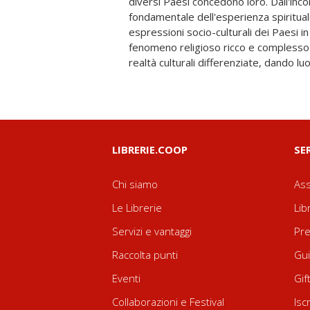
diversi Paesi concedono loro. Dall'incon
con la religione precedentemente praticata.
fondamentale dell'esperienza spiritua
contrappone la teoria della conosce
espressioni socio-culturali dei Paesi in
personale; alla salvezza operata dalla 
fenomeno religioso ricco e complesso 
il credente alla passività, la responsa
realtà culturali differenziate, dando lu
LIBRERIE.COOP
SE
Chi siamo
Ass
Le Librerie
Lib
Servizi e vantaggi
Pre
Raccolta punti
Gui
Eventi
Gif
Collaborazioni e Festival
Isc