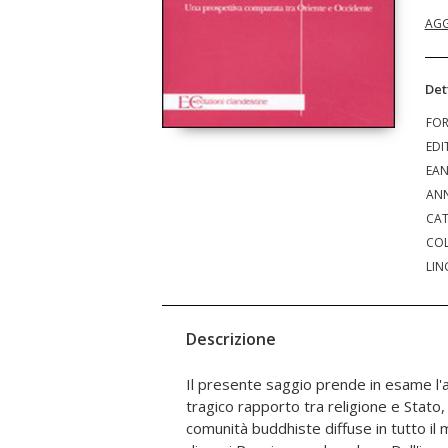
AGG
Det
FO
EDI
EA
ANN
CAT
COL
LIN
Descrizione
Il presente saggio prende in esame l'a
scuole. "Diffusosi in Occidente fin 
tragico rapporto tra religione e Stato, 
Buddhismo, religione della ragione, si fon
comunità buddhiste diffuse in tutto il 
conoscenza, in perfetta sintonia con le scie