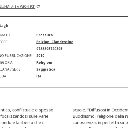
IUNGI ALLA WISHLIST
tagli
RMATO
Brossura
TORE
Edizioni Clandestine
N
9788895720395
O PUBBLICAZIONE
2010
EGORIA
Religioni
LANA / SERIE
Saggistica
GUA
ita
ntico, conflittuale e spesso
dall'epoca ellenistica, il
focalizzandosi sulle varie
da sull'intelligenza e sulla
mondo e la libertà che i
nze naturali e in antitesi