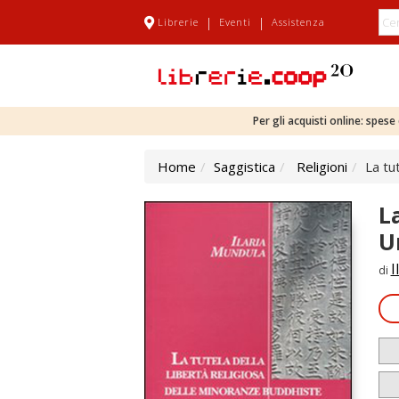
|
|
Librerie
Eventi
Assistenza
Per gli acquisti online: spes
Home
Saggistica
Religioni
La tu
L
U
I
di