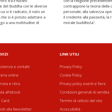
tro tra il nucleo
 Al dogma cristiano
le del Buddha con le diverse
nza basata sull'esperienza
 cui si è radicato, è nato un
grazia di Dio - che condanna
che si è potuto adattare a
bilità individuale e l'agire
ogo a una moltitudine di
morale buddhista".
RVIZI
LINK UTILI
istenza e contatti
Privacy Policy
reria online
Cookie Policy
nota e ritira
Privacy policy eventi e fiere
da all'ebook
Condizioni generali di vendita
t Card
Termini di utilizzo del sito
riviti alla Newsletter
Accessibilità