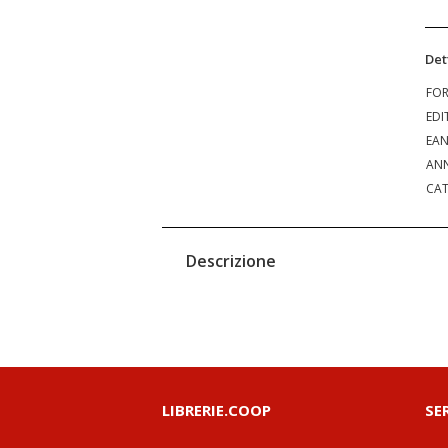
Det
FO
EDI
EA
ANN
CAT
Descrizione
LIBRERIE.COOP
SE