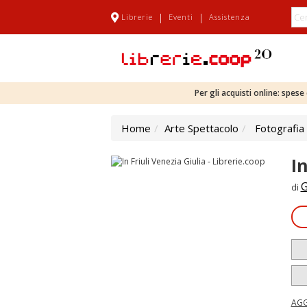
|
|
Librerie
Eventi
Assistenza
Per gli acquisti online: spes
Home
Arte Spettacolo
Fotografia
I
G
di
AGG