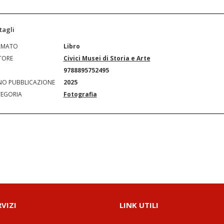
tagli
RMATO
Libro
TORE
Civici Musei di Storia e Arte
N
9788895752495
O PUBBLICAZIONE
2025
EGORIA
Fotografia
RVIZI
LINK UTILI