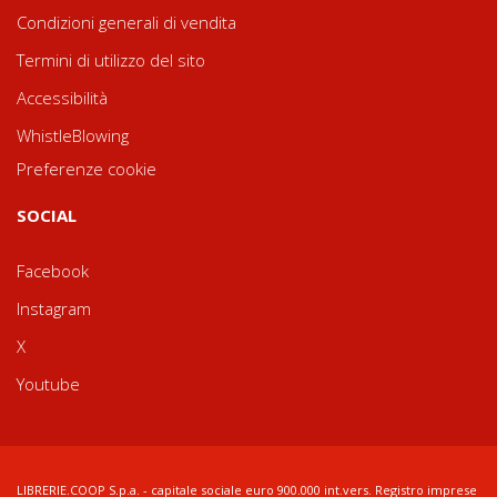
Condizioni generali di vendita
Termini di utilizzo del sito
Accessibilità
WhistleBlowing
Preferenze cookie
SOCIAL
Facebook
Instagram
X
Youtube
LIBRERIE.COOP S.p.a. - capitale sociale euro 900.000 int.vers. Registro imprese