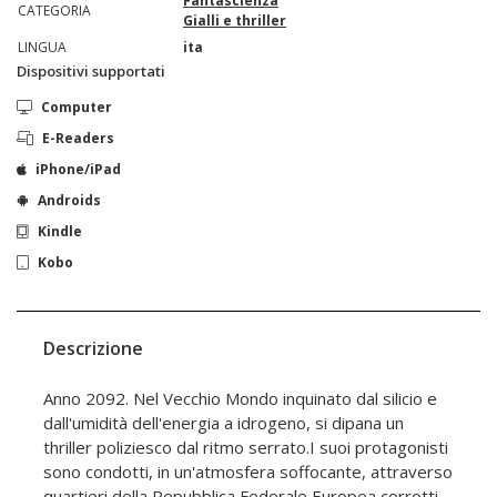
Fantascienza
CATEGORIA
Gialli e thriller
LINGUA
ita
Dispositivi supportati
Computer
E-Readers
iPhone/iPad
Androids
Kindle
Kobo
Descrizione
Anno 2092. Nel Vecchio Mondo inquinato dal silicio e
dall'umidità dell'energia a idrogeno, si dipana un
thriller poliziesco dal ritmo serrato.I suoi protagonisti
sono condotti, in un'atmosfera soffocante, attraverso
quartieri della Repubblica Federale Europea corrotti,