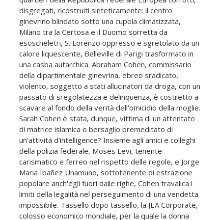
disgregati, ricostruiti sinteticamente: il centro
ginevrino blindato sotto una cupola climatizzata,
Milano tra la Certosa e il Duomo sorretta da
esoscheletri, S. Lorenzo oppresso e sgretolato da un
calore liquescente, Belleville di Parigi trasformato in
una casba autarchica. Abraham Cohen, commissario
della dipartimentale ginevrina, ebreo sradicato,
violento, soggetto a stati allucinatori da droga, con un
passato di sregolatezza e delinquenza, è costretto a
scavare al fondo della verità dell'omicidio della moglie.
Sarah Cohen è stata, dunque, vittima di un attentato
di matrice islamica o bersaglio premeditato di
un'attività d'intelligence? Insieme agli amici e colleghi
della polizia federale, Moses Levi, tenente
carismatico e ferreo nel rispetto delle regole, e Jorge
Maria Ibañez Unamuno, sottotenente di estrazione
popolare anch'egli fuori dalle righe, Cohen travalica i
limiti della legalità nel perseguimento di una vendetta
impossibile. Tassello dopo tassello, la JEA Corporate,
colosso economico mondiale, per la quale la donna