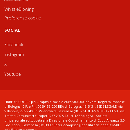
WhistleBlowing
Preferenze cookie
SOCIAL
Facebook
Instagram
X
Youtube
LIBRERIE.COOP S.p.a. - capitale sociale euro 900.000 int.vers. Registro imprese
di Bologna, C.F. e P.I.: 02591561200 REA di Bologna: 451543 ; SEDE LEGALE: via
Villanova, 29/7 - 40055 Villanova di Castenaso (BO) - SEDE AMMINISTRATIVA: via
Trattati Comunitari Europei 1957-2007, 13 - 40127 Bologna - Società
unipersonale sottoposta alla Direzione e Coordinamento di Coop Alleanza 3.0
Soc. Coop., Castenaso (BO) PEC: libreriecoopspa@pec.librerie.coop.it MAIL:
info@librerie.coop.it