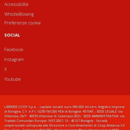
Accessibilità
WhistleBlowing
Preferenze cookie
SOCIAL
Facebook
Instagram
X
Youtube
LIBRERIE.COOP S.p.a. - capitale sociale euro 900.000 int.vers. Registro imprese
di Bologna, C.F. e P.I.: 02591561200 REA di Bologna: 451543 ; SEDE LEGALE: via
Villanova, 29/7 - 40055 Villanova di Castenaso (BO) - SEDE AMMINISTRATIVA: via
Trattati Comunitari Europei 1957-2007, 13 - 40127 Bologna - Società
unipersonale sottoposta alla Direzione e Coordinamento di Coop Alleanza 3.0
Soc. Coop., Castenaso (BO) PEC: libreriecoopspa@pec.librerie.coop.it MAIL: