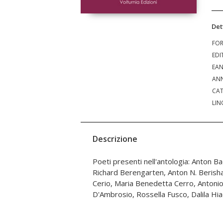
Det
FO
EDI
EA
ANN
CAT
LIN
Descrizione
Poeti presenti nell'antologia: Anton B
Kallço, Daniel Leuwers, Milosava Pavlovi
Richard Berengarten, Anton N. Beris
Salvatore, Antonio Spagnuolo, Raffael
Cerio, Maria Benedetta Cerro, Antonio
D'Ambrosio, Rossella Fusco, Dalila Hia