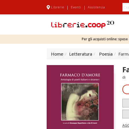
|
|
Librerie
Eventi
Assistenza
Per gli acquisti online: spes
Home
Letteratura
Poesia
Farma
F
di
AGG