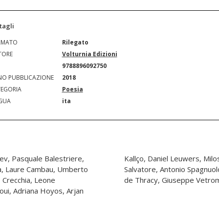
tagli
RMATO
Rilegato
TORE
Volturnia Edizioni
N
9788896092750
O PUBBLICAZIONE
2018
EGORIA
Poesia
GUA
ita
aev, Pasquale Balestriere,
c, Liana Sakelliou, Filippo
ha, Laure Cambau, Umberto
e Urraro, Athanase Vantchev
 Crecchia, Leone
de Thracy, Giuseppe Vetromil
oui, Adriana Hoyos, Arjan