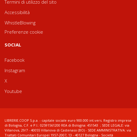
Termini di utilizzo del sito
Accessibilità
WhistleBlowing
Preferenze cookie
SOCIAL
Facebook
Instagram
X
Youtube
LIBRERIE.COOP S.p.a. - capitale sociale euro 900.000 int.vers. Registro imprese
di Bologna, C.F. e P.I.: 02591561200 REA di Bologna: 451543 ; SEDE LEGALE: via
Villanova, 29/7 - 40055 Villanova di Castenaso (BO) - SEDE AMMINISTRATIVA: via
Trattati Comunitari Europei 1957-2007, 13 - 40127 Bologna - Società