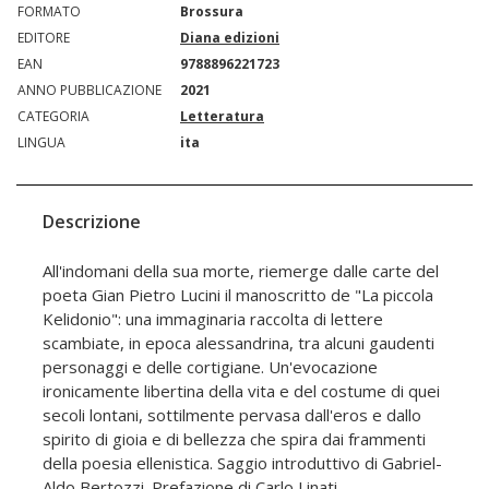
FORMATO
Brossura
EDITORE
Diana edizioni
EAN
9788896221723
ANNO PUBBLICAZIONE
2021
CATEGORIA
Letteratura
LINGUA
ita
Descrizione
All'indomani della sua morte, riemerge dalle carte del
poeta Gian Pietro Lucini il manoscritto de "La piccola
Kelidonio": una immaginaria raccolta di lettere
scambiate, in epoca alessandrina, tra alcuni gaudenti
personaggi e delle cortigiane. Un'evocazione
ironicamente libertina della vita e del costume di quei
secoli lontani, sottilmente pervasa dall'eros e dallo
spirito di gioia e di bellezza che spira dai frammenti
della poesia ellenistica. Saggio introduttivo di Gabriel-
Aldo Bertozzi. Prefazione di Carlo Linati.