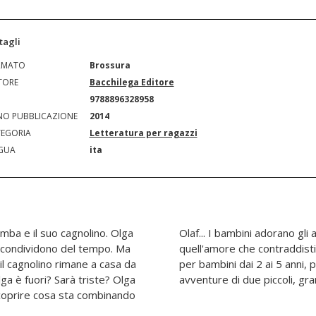
tagli
RMATO
Brossura
TORE
Bacchilega Editore
N
9788896328958
O PUBBLICAZIONE
2014
EGORIA
Letteratura per ragazzi
GUA
ita
imba e il suo cagnolino. Olga
i vivono con quella passione e
e condividono del tempo. Ma
a amicizia. Un piccolo libro
l cagnolino rimane a casa da
rire gioiosamente insieme le
a è fuori? Sarà triste? Olga
avventure di due piccoli, gran
scoprire cosa sta combinando