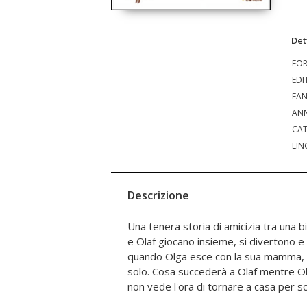
Det
FO
EDI
EA
ANN
CAT
LIN
Descrizione
Una tenera storia di amicizia tra una b
Olaf... I bambini adorano gli animali, l
e Olaf giocano insieme, si divertono 
quell'amore che contraddistingue la ver
quando Olga esce con la sua mamma, i
per bambini dai 2 ai 5 anni, per scop
solo. Cosa succederà a Olaf mentre Olg
non vede l'ora di tornare a casa per 