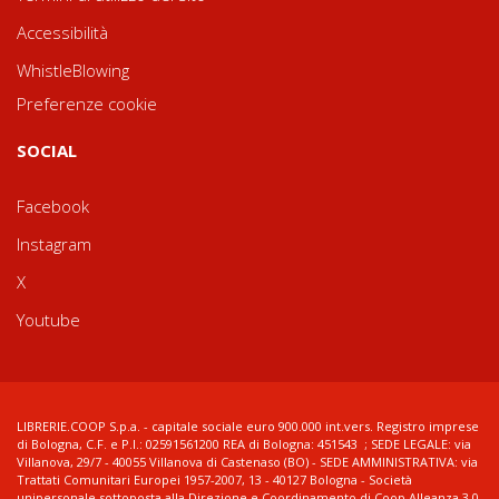
Accessibilità
WhistleBlowing
Preferenze cookie
SOCIAL
Facebook
Instagram
X
Youtube
LIBRERIE.COOP S.p.a. - capitale sociale euro 900.000 int.vers. Registro imprese
di Bologna, C.F. e P.I.: 02591561200 REA di Bologna: 451543 ; SEDE LEGALE: via
Villanova, 29/7 - 40055 Villanova di Castenaso (BO) - SEDE AMMINISTRATIVA: via
Trattati Comunitari Europei 1957-2007, 13 - 40127 Bologna - Società
unipersonale sottoposta alla Direzione e Coordinamento di Coop Alleanza 3.0