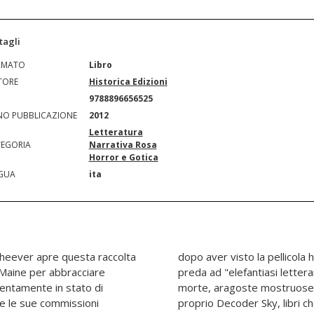
tagli
RMATO
Libro
TORE
Historica Edizioni
N
9788896656525
O PUBBLICAZIONE
2012
Letteratura
EGORIA
Narrativa Rosa
Horror e Gotica
GUA
ita
Cheever apre questa raccolta
The Mist", una scrittrice in
l Maine per abbracciare
e da recapitare a persone
entamente in stato di
mbie seduti di fronte al
e le sue commissioni
ramente andare a fuoco i