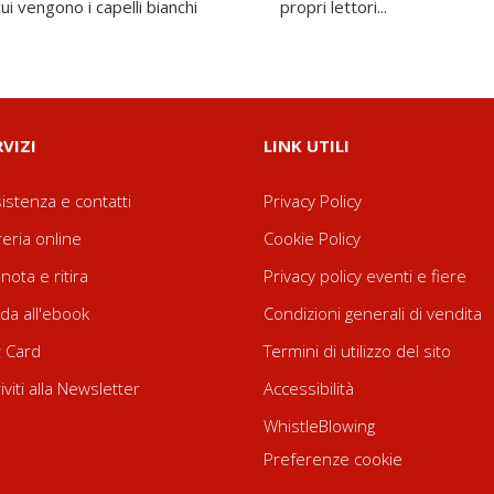
ui vengono i capelli bianchi
propri lettori...
RVIZI
LINK UTILI
istenza e contatti
Privacy Policy
reria online
Cookie Policy
nota e ritira
Privacy policy eventi e fiere
da all'ebook
Condizioni generali di vendita
t Card
Termini di utilizzo del sito
riviti alla Newsletter
Accessibilità
WhistleBlowing
Preferenze cookie