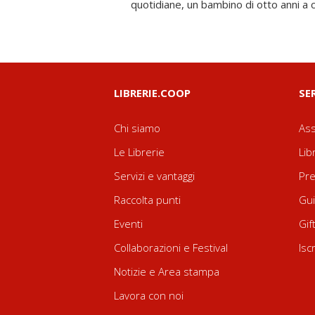
quotidiane, un bambino di otto anni a c
LIBRERIE.COOP
SE
Chi siamo
Ass
Le Librerie
Lib
Servizi e vantaggi
Pre
Raccolta punti
Gui
Eventi
Gif
Collaborazioni e Festival
Isc
Notizie e Area stampa
Lavora con noi