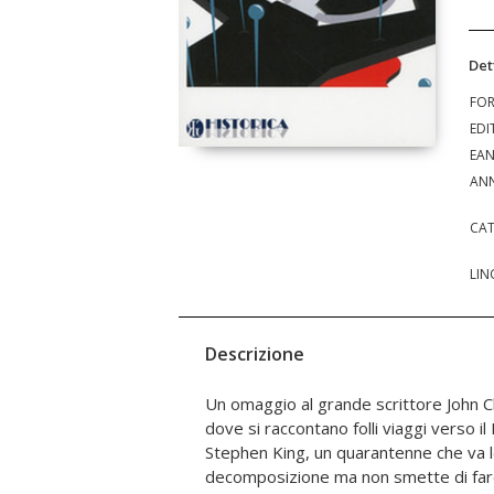
Det
FO
EDI
EA
ANN
CAT
LIN
Descrizione
Un omaggio al grande scrittore John 
dopo aver visto la pellicola horror "
dove si raccontano folli viaggi verso i
preda ad "elefantiasi letteraria", cartolin
Stephen King, un quarantenne che va l
morte, aragoste mostruose, fantasmi e zo
decomposizione ma non smette di far
proprio Decoder Sky, libri che fanno lette