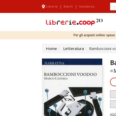
|
|
Librerie
Eventi
Assistenza
Per gli acquisti online: spes
Home
Letteratura
Bamboccioni v
B
M
di
AGG