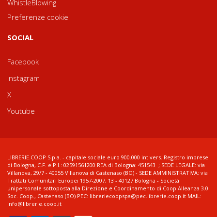
WhistleBlowing
Preferenze cookie
SOCIAL
Facebook
Instagram
X
Youtube
LIBRERIE.COOP S.p.a. - capitale sociale euro 900.000 int.vers. Registro imprese
di Bologna, C.F. e P.I.: 02591561200 REA di Bologna: 451543 ; SEDE LEGALE: via
Villanova, 29/7 - 40055 Villanova di Castenaso (BO) - SEDE AMMINISTRATIVA: via
Trattati Comunitari Europei 1957-2007, 13 - 40127 Bologna - Società
unipersonale sottoposta alla Direzione e Coordinamento di Coop Alleanza 3.0
Soc. Coop., Castenaso (BO) PEC: libreriecoopspa@pec.librerie.coop.it MAIL:
info@librerie.coop.it