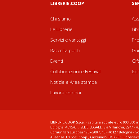
LIBRERIE.COOP
SE
Chi siamo
Ass
Le Librerie
Lib
Servizi e vantaggi
Pre
Raccolta punti
Gui
Eventi
Gif
Collaborazioni e Festival
Isc
Notizie e Area stampa
Lavora con noi
LIBRERIE.COOP S.p.a. - capitale sociale euro 900.000 in
Bologna: 451543 ; SEDE LEGALE: via Villanova, 29/7 - 4
Comunitari Europei 1957-2007, 13 - 40127 Bologna - S
Alleanza 3.0 Soc. Coop., Castenaso (BO) PEC: librerie