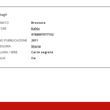
tagli
RMATO
Brossura
TORE
Kalós
N
9788897077152
O PUBBLICAZIONE
2011
EGORIA
Storia
LANA / SERIE
Carte segrete
GUA
ita