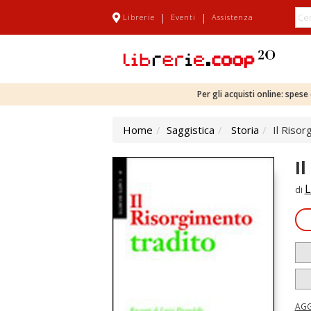
|
|
Librerie
Eventi
Assistenza
Per gli acquisti online: spes
Home
Saggistica
Storia
Il Risor
I
L
di
AGG