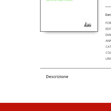
Det
FO
EDI
EA
ANN
CAT
COL
LIN
Descrizione