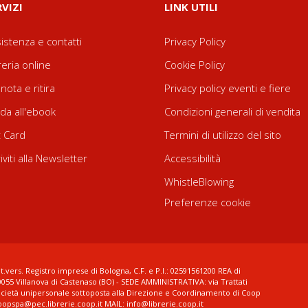
RVIZI
LINK UTILI
istenza e contatti
Privacy Policy
reria online
Cookie Policy
nota e ritira
Privacy policy eventi e fiere
da all'ebook
Condizioni generali di vendita
t Card
Termini di utilizzo del sito
riviti alla Newsletter
Accessibilità
WhistleBlowing
Preferenze cookie
t.vers. Registro imprese di Bologna, C.F. e P.I.: 02591561200 REA di
0055 Villanova di Castenaso (BO) - SEDE AMMINISTRATIVA: via Trattati
ocietà unipersonale sottoposta alla Direzione e Coordinamento di Coop
coopspa@pec.librerie.coop.it MAIL: info@librerie.coop.it