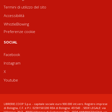
Termini di utilizzo del sito
Accessibilità
WhistleBlowing
Preferenze cookie
SOCIAL
Facebook
Instagram
X
Youtube
LIBRERIE.COOP S.p.a. - capitale sociale euro 900.000 int.vers. Registro imprese
di Bologna, C.F. e P.I.: 02591561200 REA di Bologna: 451543 ; SEDE LEGALE: via
Villanova, 29/7 - 40055 Villanova di Castenaso (BO) - SEDE AMMINISTRATIVA: via