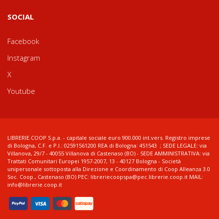
SOCIAL
Facebook
Instagram
X
Youtube
LIBRERIE.COOP S.p.a. - capitale sociale euro 900.000 int.vers. Registro imprese
di Bologna, C.F. e P.I.: 02591561200 REA di Bologna: 451543 ; SEDE LEGALE: via
Villanova, 29/7 - 40055 Villanova di Castenaso (BO) - SEDE AMMINISTRATIVA: via
Trattati Comunitari Europei 1957-2007, 13 - 40127 Bologna - Società
unipersonale sottoposta alla Direzione e Coordinamento di Coop Alleanza 3.0
Soc. Coop., Castenaso (BO) PEC: libreriecoopspa@pec.librerie.coop.it MAIL:
info@librerie.coop.it