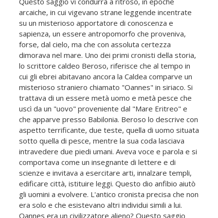
Questo saggio vi condurrà a ritroso, in epoche
arcaiche, in cui vigevano strane leggende incentrate
su un misterioso apportatore di conoscenza e
sapienza, un essere antropomorfo che proveniva,
forse, dal cielo, ma che con assoluta certezza
dimorava nel mare. Uno dei primi cronisti della storia,
lo scrittore caldeo Beroso, riferisce che al tempo in
cui gli ebrei abitavano ancora la Caldea comparve un
misterioso straniero chiamato "Oannes" in siriaco. Si
trattava di un essere metà uomo e metà pesce che
uscì da un "uovo" proveniente dal "Mare Eritreo" e
che apparve presso Babilonia. Beroso lo descrive con
aspetto terrificante, due teste, quella di uomo situata
sotto quella di pesce, mentre la sua coda lasciava
intravedere due piedi umani. Aveva voce e parola e si
comportava come un insegnante di lettere e di
scienze e invitava a esercitare arti, innalzare templi,
edificare città, istituire leggi. Questo dio anfibio aiutò
gli uomini a evolvere. L'antico cronista precisa che non
era solo e che esistevano altri individui simili a lui.
Oannes era un civilizzatore alieno? Questo saggio