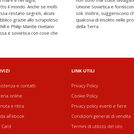
n mare e nei laghi,
lla Russia e dell'ex
utto il mondo. Anche se molti
iori evidenze che non siamo
ussa restano segreti, alcuni
 una presenza permanente di
bblico grazie allo scrupoloso
 dei più grandi corpi d'acqua
hill e Philip Mantle rivelano
della Terra.
ussa e sovietica con cose che
RVIZI
LINK UTILI
istenza e contatti
Privacy Policy
reria online
Cookie Policy
nota e ritira
Privacy policy eventi e fiere
da all'ebook
Condizioni generali di vendita
t Card
Termini di utilizzo del sito