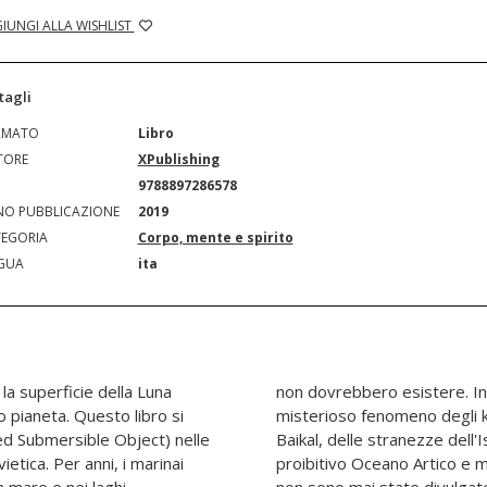
IUNGI ALLA WISHLIST
tagli
RMATO
Libro
TORE
XPublishing
N
9788897286578
O PUBBLICAZIONE
2019
EGORIA
Corpo, mente e spirito
GUA
ita
a superficie della Luna
gio potrete leggere del
o pianeta. Questo libro si
uotatori "alieni" del Lago
ed Submersible Object) nelle
 degli eventi inspiegabili nel
etica. Per anni, i marinai
Gran parte di queste storie