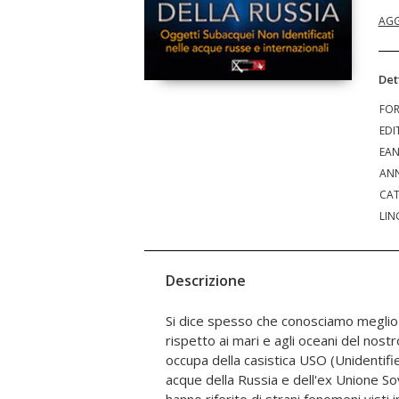
AGG
Det
FO
EDI
EA
ANN
CAT
LIN
Descrizione
Si dice spesso che conosciamo meglio l
non dovrebbero esistere. In questo sag
rispetto ai mari e agli oceani del nostr
misterioso fenomeno degli kvakeri, dei n
occupa della casistica USO (Unidentifi
Baikal, delle stranezze dell'Issyk Kul,
acque della Russia e dell'ex Unione Sovi
proibitivo Oceano Artico e molto altro. 