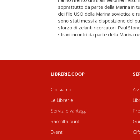
hanno riferito di strani fenomeni visti i
non sono mai state divulgate al di fuori de
soprattutto da parte della Marina in t
Unione Sovietica e forniscono ulter
dei file USO della Marina sovietica e r
soli. Inoltre, suggeriscono che esista
sono stati messi a disposizione del pu
qualcosa di insolito nelle profondità
sforzo di zelanti ricercatori. Paul Stone
strani incontri da parte della Marina r
LIBRERIE.COOP
SE
Chi siamo
Ass
Le Librerie
Lib
Servizi e vantaggi
Pre
Raccolta punti
Gui
Eventi
Gif