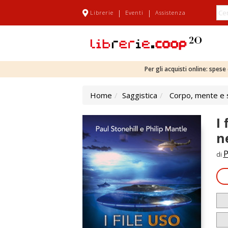
|
|
Librerie
Eventi
Assistenza
Per gli acquisti online: spes
Home
Saggistica
Corpo, mente e s
I
n
P
di