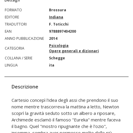
Dettagli
FORMATO
Brossura
EDITORE
Indiana
TRADUTTORI
F. Toticchi
EAN
9788897404200
ANNO PUBBLICAZIONE
2014
Psicologia
CATEGORIA
Opere generali e dizionari
COLLANA / SERIE
Schegge
LINGUA
ita
Descrizione
Cartesio concepì l'idea degli assi che prendono il suo
nome mentre trascorreva la mattina a letto, Newton
scoprì la gravità seduto sotto un albero a riposare,
Archimede esclamò il famoso "Eureka" mentre faceva
il bagno. Quel "mostro ripugnante che è l'ozio",
insomma, sembra aver permesso molte delle più