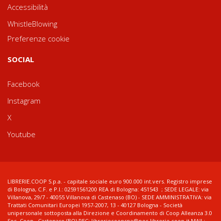
Accessibilità
WhistleBlowing
Preferenze cookie
SOCIAL
Facebook
Instagram
X
Youtube
LIBRERIE.COOP S.p.a. - capitale sociale euro 900.000 int.vers. Registro imprese
di Bologna, C.F. e P.I.: 02591561200 REA di Bologna: 451543 ; SEDE LEGALE: via
Villanova, 29/7 - 40055 Villanova di Castenaso (BO) - SEDE AMMINISTRATIVA: via
Trattati Comunitari Europei 1957-2007, 13 - 40127 Bologna - Società
unipersonale sottoposta alla Direzione e Coordinamento di Coop Alleanza 3.0
Soc. Coop., Castenaso (BO) PEC: libreriecoopspa@pec.librerie.coop.it MAIL: