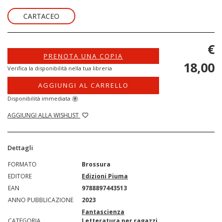
CARTACEO
€
PRENOTA UNA COPIA
18,00
Verifica la disponibilità nella tua libreria
AGGIUNGI AL CARRELLO
Disponibilità immediata
?
AGGIUNGI ALLA WISHLIST
Dettagli
FORMATO
Brossura
EDITORE
Edizioni Piuma
EAN
9788897443513
ANNO PUBBLICAZIONE
2023
Fantascienza
CATEGORIA
Letteratura per ragazzi