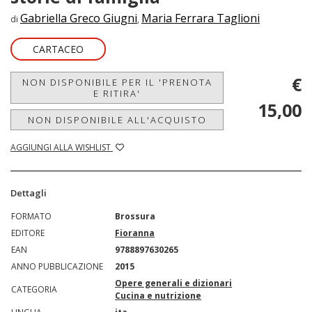
Gabriella Greco Giugni
Maria Ferrara Taglioni
di
,
CARTACEO
€
NON DISPONIBILE PER IL 'PRENOTA
E RITIRA'
15,00
NON DISPONIBILE ALL'ACQUISTO
AGGIUNGI ALLA WISHLIST
Dettagli
FORMATO
Brossura
EDITORE
Fioranna
EAN
9788897630265
ANNO PUBBLICAZIONE
2015
Opere generali e dizionari
CATEGORIA
Cucina e nutrizione