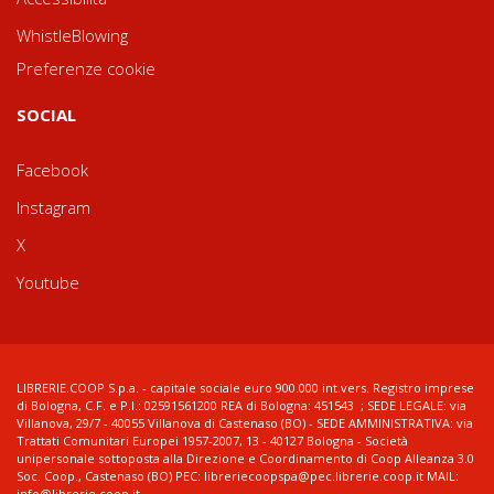
WhistleBlowing
Preferenze cookie
SOCIAL
Facebook
Instagram
X
Youtube
LIBRERIE.COOP S.p.a. - capitale sociale euro 900.000 int.vers. Registro imprese
di Bologna, C.F. e P.I.: 02591561200 REA di Bologna: 451543 ; SEDE LEGALE: via
Villanova, 29/7 - 40055 Villanova di Castenaso (BO) - SEDE AMMINISTRATIVA: via
Trattati Comunitari Europei 1957-2007, 13 - 40127 Bologna - Società
unipersonale sottoposta alla Direzione e Coordinamento di Coop Alleanza 3.0
Soc. Coop., Castenaso (BO) PEC: libreriecoopspa@pec.librerie.coop.it MAIL:
info@librerie.coop.it