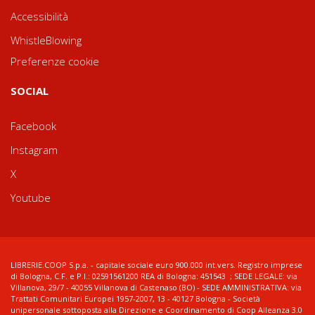
Accessibilità
WhistleBlowing
Preferenze cookie
SOCIAL
Facebook
Instagram
X
Youtube
LIBRERIE.COOP S.p.a. - capitale sociale euro 900.000 int.vers. Registro imprese
di Bologna, C.F. e P.I.: 02591561200 REA di Bologna: 451543 ; SEDE LEGALE: via
Villanova, 29/7 - 40055 Villanova di Castenaso (BO) - SEDE AMMINISTRATIVA: via
Trattati Comunitari Europei 1957-2007, 13 - 40127 Bologna - Società
unipersonale sottoposta alla Direzione e Coordinamento di Coop Alleanza 3.0