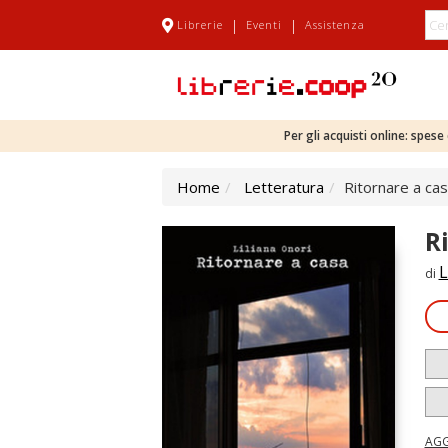
|
|
Librerie
Eventi
Assistenza
Per gli acquisti online: spes
Home
Letteratura
Ritornare a ca
R
L
di
AGG