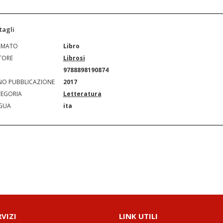
tagli
RMATO
Libro
TORE
Librosi
N
9788898190874
O PUBBLICAZIONE
2017
EGORIA
Letteratura
GUA
ita
RVIZI
LINK UTILI