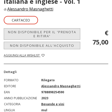
italiana e inglese - Vol. 1
Alessandro Masnaghetti
di
CARTACEO
€
NON DISPONIBILE PER IL 'PRENOTA
E RITIRA'
75,00
NON DISPONIBILE ALL'ACQUISTO
AGGIUNGI ALLA WISHLIST
Dettagli
FORMATO
Rilegato
EDITORE
Alessandro Masnaghetti
EAN
9788898254590
ANNO PUBBLICAZIONE
2023
CATEGORIA
Bevande e vini
LINGUA
mul