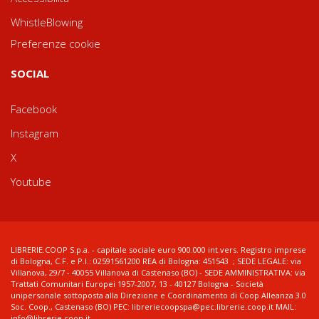
WhistleBlowing
Preferenze cookie
SOCIAL
Facebook
Instagram
X
Youtube
LIBRERIE.COOP S.p.a. - capitale sociale euro 900.000 int.vers. Registro imprese
di Bologna, C.F. e P.I.: 02591561200 REA di Bologna: 451543 ; SEDE LEGALE: via
Villanova, 29/7 - 40055 Villanova di Castenaso (BO) - SEDE AMMINISTRATIVA: via
Trattati Comunitari Europei 1957-2007, 13 - 40127 Bologna - Società
unipersonale sottoposta alla Direzione e Coordinamento di Coop Alleanza 3.0
Soc. Coop., Castenaso (BO) PEC: libreriecoopspa@pec.librerie.coop.it MAIL:
info@librerie.coop.it