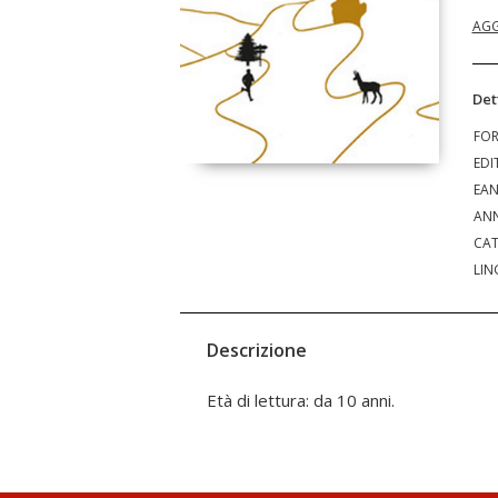
AGG
Det
FO
EDI
EA
ANN
CAT
LIN
Descrizione
Età di lettura: da 10 anni.