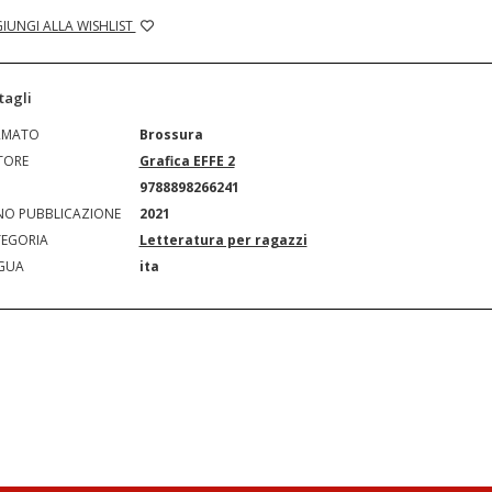
IUNGI ALLA WISHLIST
tagli
RMATO
Brossura
TORE
Grafica EFFE 2
N
9788898266241
O PUBBLICAZIONE
2021
EGORIA
Letteratura per ragazzi
GUA
ita