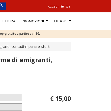
ACCEDI
(0)
I LETTURA
PROMOZIONI
EBOOK
oop gratuite a partire da 19€.
ranti, contadini, pana e storti
rme di emigranti,
€ 15,00