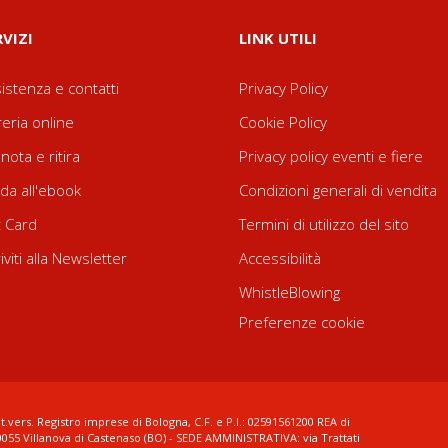
RVIZI
LINK UTILI
istenza e contatti
Privacy Policy
reria online
Cookie Policy
nota e ritira
Privacy policy eventi e fiere
da all'ebook
Condizioni generali di vendita
t Card
Termini di utilizzo del sito
riviti alla Newsletter
Accessibilità
WhistleBlowing
Preferenze cookie
t.vers. Registro imprese di Bologna, C.F. e P.I.: 02591561200 REA di
0055 Villanova di Castenaso (BO) - SEDE AMMINISTRATIVA: via Trattati