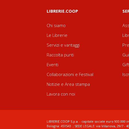
LIBRERIE.COOP
SE
Chi siamo
Ass
Le Librerie
Lib
Servizi e vantaggi
Pre
Raccolta punti
Gui
Eventi
Gif
Collaborazioni e Festival
Isc
Notizie e Area stampa
Lavora con noi
LIBRERIE.COOP S.p.a. - capitale sociale euro 900.000 in
Bologna: 451543 ; SEDE LEGALE: via Villanova, 29/7 - 4