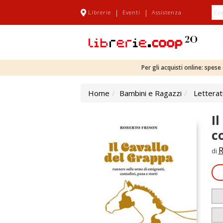
|
|
Librerie
Eventi
Assistenza
Per gli acquisti online: spes
Home
Bambini e Ragazzi
Letterat
I
c
R
di