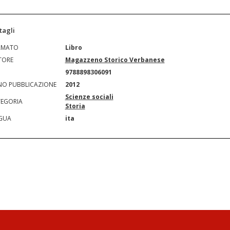
tagli
RMATO
Libro
TORE
Magazzeno Storico Verbanese
N
9788898306091
O PUBBLICAZIONE
2012
Scienze sociali
EGORIA
Storia
GUA
ita