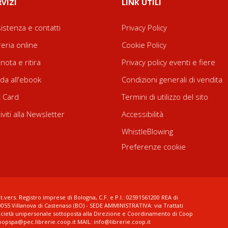
RVIZI
LINK UTILI
istenza e contatti
Privacy Policy
reria online
Cookie Policy
nota e ritira
Privacy policy eventi e fiere
da all'ebook
Condizioni generali di vendita
t Card
Termini di utilizzo del sito
riviti alla Newsletter
Accessibilità
WhistleBlowing
Preferenze cookie
t.vers. Registro imprese di Bologna, C.F. e P.I.: 02591561200 REA di
0055 Villanova di Castenaso (BO) - SEDE AMMINISTRATIVA: via Trattati
ocietà unipersonale sottoposta alla Direzione e Coordinamento di Coop
coopspa@pec.librerie.coop.it MAIL: info@librerie.coop.it