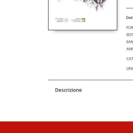
Det
FO
EDI
EA
ANN
CAT
LIN
Descrizione