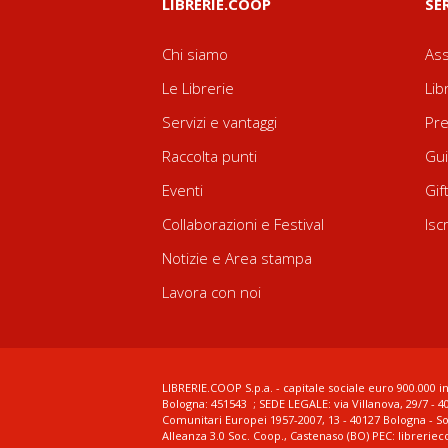
LIBRERIE.COOP
SE
Chi siamo
Ass
Le Librerie
Lib
Servizi e vantaggi
Pre
Raccolta punti
Gui
Eventi
Gif
Collaborazioni e Festival
Isc
Notizie e Area stampa
Lavora con noi
LIBRERIE.COOP S.p.a. - capitale sociale euro 900.000 in
Bologna: 451543 ; SEDE LEGALE: via Villanova, 29/7 - 4
Comunitari Europei 1957-2007, 13 - 40127 Bologna - S
Alleanza 3.0 Soc. Coop., Castenaso (BO) PEC: librerie