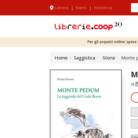
|
|
Librerie
Eventi
Assistenza
Per gli acquisti online: spes
Home
Saggistica
Storia
Monte p
M
P
di
AGG