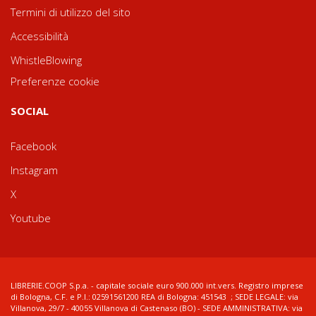
Termini di utilizzo del sito
Accessibilità
WhistleBlowing
Preferenze cookie
SOCIAL
Facebook
Instagram
X
Youtube
LIBRERIE.COOP S.p.a. - capitale sociale euro 900.000 int.vers. Registro imprese
di Bologna, C.F. e P.I.: 02591561200 REA di Bologna: 451543 ; SEDE LEGALE: via
Villanova, 29/7 - 40055 Villanova di Castenaso (BO) - SEDE AMMINISTRATIVA: via