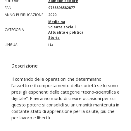
EDITORE
Zambon Editore
EAN
9788898582877
ANNO PUBBLICAZIONE
2020
Medicina
Scienze sociali
CATEGORIA
Attualità e politica
Storia
LINGUA
ita
Descrizione
Il comando delle operazioni che determinano
l'assetto e il comportamento della società se lo sono
presi gli esponenti delle categorie "tecno-scientifica e
digitale". E avranno modo di creare occasioni per cui
questo potere si consolidi su un'umanità mantenuta in
costante stato di apprensione per la salute, più che
per lavoro e libertà.