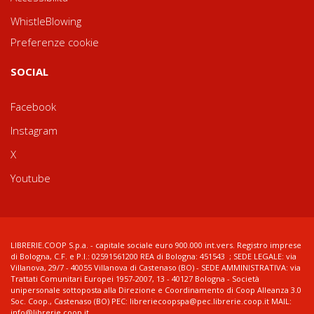
WhistleBlowing
Preferenze cookie
SOCIAL
Facebook
Instagram
X
Youtube
LIBRERIE.COOP S.p.a. - capitale sociale euro 900.000 int.vers. Registro imprese
di Bologna, C.F. e P.I.: 02591561200 REA di Bologna: 451543 ; SEDE LEGALE: via
Villanova, 29/7 - 40055 Villanova di Castenaso (BO) - SEDE AMMINISTRATIVA: via
Trattati Comunitari Europei 1957-2007, 13 - 40127 Bologna - Società
unipersonale sottoposta alla Direzione e Coordinamento di Coop Alleanza 3.0
Soc. Coop., Castenaso (BO) PEC: libreriecoopspa@pec.librerie.coop.it MAIL:
info@librerie.coop.it