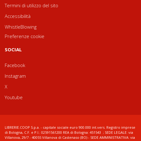
Termini di utilizzo del sito
Accessibilità
WhistleBlowing
Preferenze cookie
SOCIAL
Facebook
Instagram
X
Youtube
LIBRERIE.COOP S.p.a. - capitale sociale euro 900.000 int.vers. Registro imprese
di Bologna, C.F. e P.I.: 02591561200 REA di Bologna: 451543 ; SEDE LEGALE: via
Villanova, 29/7 - 40055 Villanova di Castenaso (BO) - SEDE AMMINISTRATIVA: via