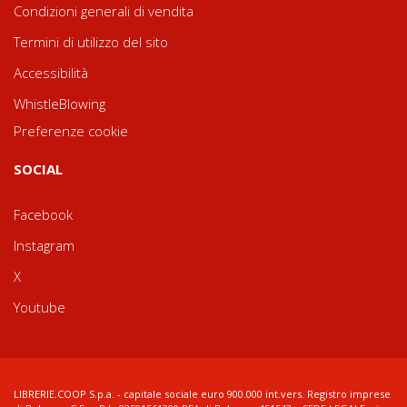
Condizioni generali di vendita
Termini di utilizzo del sito
Accessibilità
WhistleBlowing
Preferenze cookie
SOCIAL
Facebook
Instagram
X
Youtube
LIBRERIE.COOP S.p.a. - capitale sociale euro 900.000 int.vers. Registro imprese