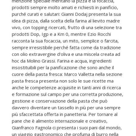
menzione speciale meritano la pizza e la focaccia,
prodotti sempre molto amati e richiesti in panificio,
purché curati e salutari: Gianni Dodaj presenta la sua
idea di pizza, dalla scelta della farina al lievito madre
vivo, con topping ricercati, frutto di una selezione tra
prodotti Dop, Igp e a Km 0, mentre Ezio Rocchi
racconta la sua focaccia, un mito, semplice o farcita,
sempre irresistibile perché fatta come da tradizione
con olio extravergine d'oliva e una miscela creata ad
hoc da Molino Grassi. Farina e acqua, ingredienti
insostituibili per la panificazione che sono anche il
cuore della pasta fresca: Marco Valletta nella sezione
pasta fresca presenta non solo le sue ricette ma
anche le competenze acquisite in tanti anni di ricerca
e formazione sul campo per una corretta produzione,
gestione e conservazione della pasta che può
davvero diventare un tassello in più per una sempre
più sfaccettata offerta in panetteria. Per tornare al
pane che è alimento internazionale e creativo,
Gianfranco Fagnola ci presenta i suoi pani dal mondo,
un viaggio gastronomico che profuma di burro nella