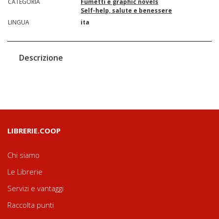
CATEGORIA
Fumetti e graphic novels
Self-help, salute e benessere
LINGUA
ita
Descrizione
LIBRERIE.COOP
Chi siamo
Le Librerie
Servizi e vantaggi
Raccolta punti