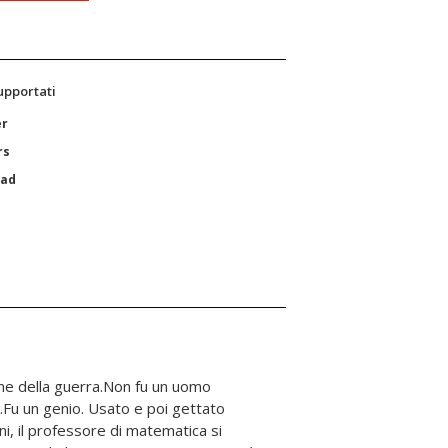
supportati
er
rs
Pad