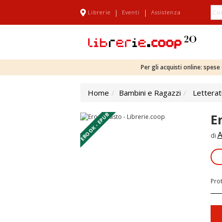
|
|
Librerie
Eventi
Assistenza
Per gli acquisti online: spes
Home
Bambini e Ragazzi
Letterat
EBOOK - EPUB
E
A
di
Pro