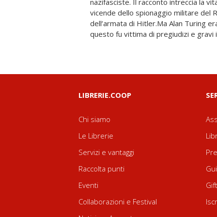
nazifasciste. Il racconto intreccia la vi
avvicinò a mia madre e le disse: «Ad Ala
vicende dello spionaggio militare del 
niente, signora Turing, qui ha imparato t
dell’armata di Hitler.Ma Alan Turing 
questo fu vittima di pregiudizi e gravi 
LIBRERIE.COOP
SE
Chi siamo
Ass
Le Librerie
Lib
Servizi e vantaggi
Pre
Raccolta punti
Gui
Eventi
Gif
Collaborazioni e Festival
Isc