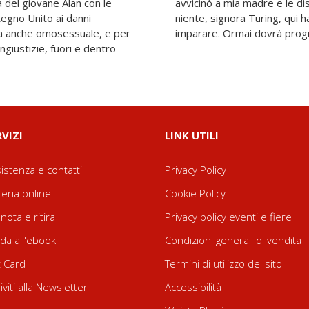
ta del giovane Alan con le
n non posso insegnare più
Regno Unito ai danni
utto ciò che c'era da
era anche omosessuale, e per
imparare. Ormai dovrà progr
ingiustizie, fuori e dentro
RVIZI
LINK UTILI
istenza e contatti
Privacy Policy
reria online
Cookie Policy
nota e ritira
Privacy policy eventi e fiere
da all'ebook
Condizioni generali di vendita
t Card
Termini di utilizzo del sito
riviti alla Newsletter
Accessibilità