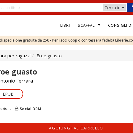
LIBRI
SCAFFALI
CONSIGLI D
e di spedizione gratuite da 25€ - Per i soci Coop o con tessera fedeltà Librerie.c
ura per ragazzi
Eroe guasto
roe guasto
ntonio Ferrara
EPUB
Social DRM
tezione:
AGGIUNGI AL CARRELLO