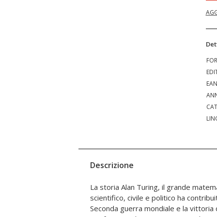
AGG
Det
FO
EDI
EA
ANN
CAT
LIN
Descrizione
La storia Alan Turing, il grande matema
l’esercito. Prima e dopo la fine della g
scientifico, civile e politico ha contribu
qualsiasi, Turing. No di certo.Fu un
Seconda guerra mondiale e la vittoria d
via.«Quando avevo sedici anni, il prof