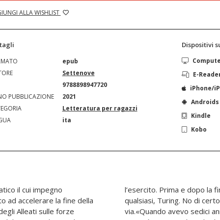
IUNGI ALLA WISHLIST
tagli
Dispositivi 
Comput
RMATO
epub
TORE
Settenove
E-Reade
N
9788898947720
iPhone/i
O PUBBLICAZIONE
2021
Androids
EGORIA
Letteratura per ragazzi
Kindle
GUA
ita
Kobo
tico il cui impegno
uerra.Non fu un uomo
ito ad accelerare la fine della
 genio. Usato e poi gettato
egli Alleati sulle forze
essore di matematica si