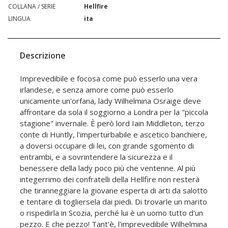
COLLANA / SERIE
Hellfire
LINGUA
ita
Descrizione
Imprevedibile e focosa come può esserlo una vera
irlandese, e senza amore come può esserlo
unicamente un'orfana, lady Wilhelmina Osraige deve
affrontare da sola il soggiorno a Londra per la "piccola
stagione" invernale. È però lord Iain Middleton, terzo
conte di Huntly, l'imperturbabile e ascetico banchiere,
a doversi occupare di lei, con grande sgomento di
entrambi, e a sovrintendere la sicurezza e il
benessere della lady poco più che ventenne. Al più
integerrimo dei confratelli della Hellfire non resterà
che tiranneggiare la giovane esperta di arti da salotto
e tentare di togliersela dai piedi. Di trovarle un marito
o rispedirla in Scozia, perché lui è un uomo tutto d'un
pezzo. E che pezzo! Tant'è, l'imprevedibile Wilhelmina