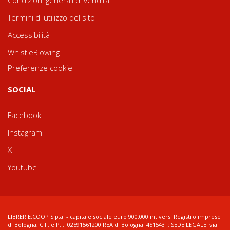
Condizioni generali di vendita
Termini di utilizzo del sito
Accessibilità
WhistleBlowing
Preferenze cookie
SOCIAL
Facebook
Instagram
X
Youtube
LIBRERIE.COOP S.p.a. - capitale sociale euro 900.000 int.vers. Registro imprese
di Bologna, C.F. e P.I.: 02591561200 REA di Bologna: 451543 ; SEDE LEGALE: via