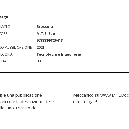
tagli
RMATO
Brossura
TORE
M.T.E. Edu
N
9788899826413
O PUBBLICAZIONE
2021
EGORIA
Tecnologia e Ingegneria
GUA
ita
) è una pubblicazione
er altre utilissime
veicoli e la descrizione delle
difettologie!
llettino Tecnico del