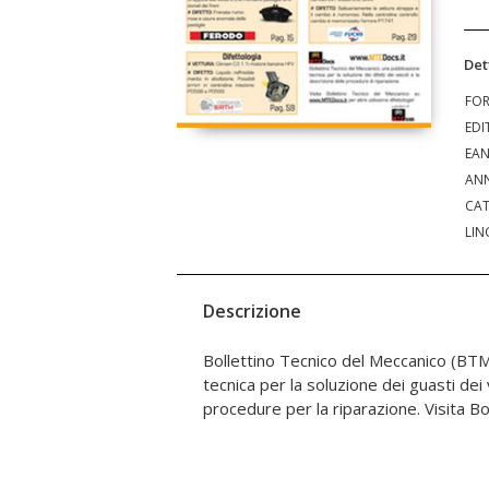
Det
FO
EDI
EA
ANN
CAT
LIN
Descrizione
Bollettino Tecnico del Meccanico (BTM
Meccanico su www.MTEDocs.it/BTM p
tecnica per la soluzione dei guasti dei 
procedure per la riparazione. Visita Bo