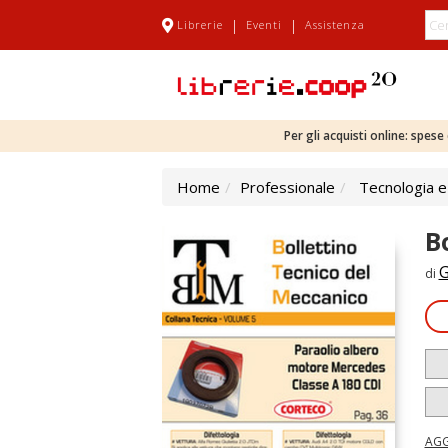
|
|
Librerie
Eventi
Assistenza
Per gli acquisti online: spes
Home
Professionale
Tecnologia e
B
G
di
AGG