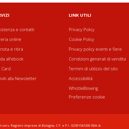
RVIZI
LINK UTILI
istenza e contatti
Privacy Policy
reria online
Cookie Policy
nota e ritira
Privacy policy eventi e fiere
da all'ebook
Condizioni generali di vendita
t Card
Termini di utilizzo del sito
riviti alla Newsletter
Accessibilità
WhistleBlowing
Preferenze cookie
t.vers. Registro imprese di Bologna, C.F. e P.I.: 02591561200 REA di