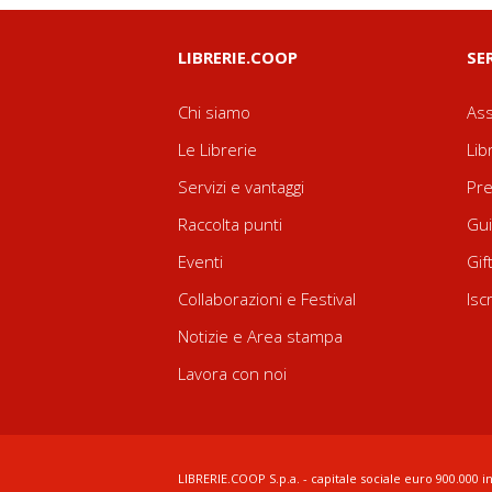
LIBRERIE.COOP
SE
Chi siamo
Ass
Le Librerie
Lib
Servizi e vantaggi
Pre
Raccolta punti
Gui
Eventi
Gif
Collaborazioni e Festival
Isc
Notizie e Area stampa
Lavora con noi
LIBRERIE.COOP S.p.a. - capitale sociale euro 900.000 in