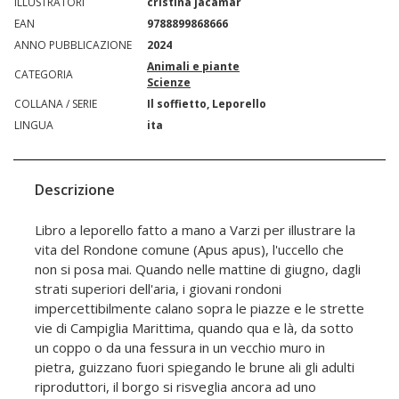
ILLUSTRATORI
cristina jacamar
EAN
9788899868666
ANNO PUBBLICAZIONE
2024
Animali e piante
CATEGORIA
Scienze
COLLANA / SERIE
Il soffietto, Leporello
LINGUA
ita
Descrizione
Libro a leporello fatto a mano a Varzi per illustrare la
vita del Rondone comune (Apus apus), l'uccello che
non si posa mai. Quando nelle mattine di giugno, dagli
strati superiori dell'aria, i giovani rondoni
impercettibilmente calano sopra le piazze e le strette
vie di Campiglia Marittima, quando qua e là, da sotto
un coppo o da una fessura in un vecchio muro in
pietra, guizzano fuori spiegando le brune ali gli adulti
riproduttori, il borgo si risveglia ancora ad uno