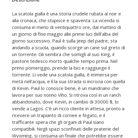
La scatola gialla è una storia crudele rubata al noir e
alla cronaca, che stupisce e spaventa. La vicenda si
consuma in meno di ventiquattro ore, dal mattino di
un giorno di fine maggio alle prime luci dell'alba del
giorno successivo. Paul è sulla Jeep del padre, sta
andando a scuola, quando scorge un cane sul greto di
un torrente. Gli sembra che somigli al suo King, il
pastore tedesco morto qualche tempo prima. Nel
primo pomeriggio, prende la bici e raggiunge il
torrente. Lì vede una scatola gialla, è immersa per
metà nell'acqua, e lì la sua strada si incrocia con quella
di Kevin. Paul lo conosce bene, è un mandriano che
lavora per suo nonno Viho. Si ritrova così in un ranch
abbandonato, dove Kevin, in cambio di 30000 $, lo
vende a Lagos. C'è un ricco cliente in attesa, pronto a
ricevere un trapianto di cornee e fegato, e il
trafficante spera che gli organi di Paul siano
compatibili. Negli spazi sconfinati delle praterie del
Wyoming, si consuma un finale che potrebbe essere