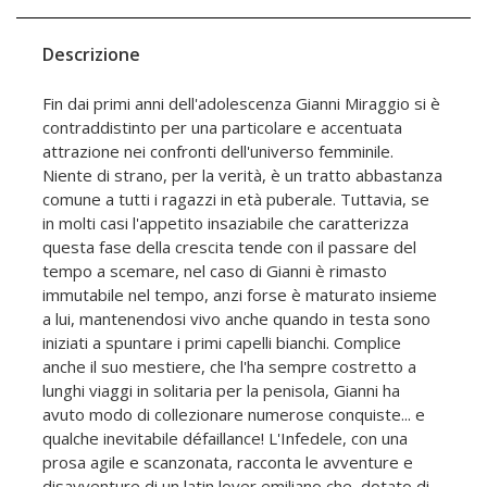
Descrizione
Fin dai primi anni dell'adolescenza Gianni Miraggio si è
contraddistinto per una particolare e accentuata
attrazione nei confronti dell'universo femminile.
Niente di strano, per la verità, è un tratto abbastanza
comune a tutti i ragazzi in età puberale. Tuttavia, se
in molti casi l'appetito insaziabile che caratterizza
questa fase della crescita tende con il passare del
tempo a scemare, nel caso di Gianni è rimasto
immutabile nel tempo, anzi forse è maturato insieme
a lui, mantenendosi vivo anche quando in testa sono
iniziati a spuntare i primi capelli bianchi. Complice
anche il suo mestiere, che l'ha sempre costretto a
lunghi viaggi in solitaria per la penisola, Gianni ha
avuto modo di collezionare numerose conquiste... e
qualche inevitabile défaillance! L'Infedele, con una
prosa agile e scanzonata, racconta le avventure e
disavventure di un latin lover emiliano che, dotato di