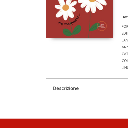
Det
FO
EDI
EA
ANN
CAT
COL
LIN
Descrizione