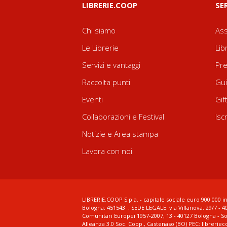
LIBRERIE.COOP
SE
Chi siamo
Ass
Le Librerie
Lib
Servizi e vantaggi
Pre
Raccolta punti
Gui
Eventi
Gif
Collaborazioni e Festival
Isc
Notizie e Area stampa
Lavora con noi
LIBRERIE.COOP S.p.a. - capitale sociale euro 900.000 in
Bologna: 451543 ; SEDE LEGALE: via Villanova, 29/7 - 4
Comunitari Europei 1957-2007, 13 - 40127 Bologna - S
Alleanza 3.0 Soc. Coop., Castenaso (BO) PEC: librerie