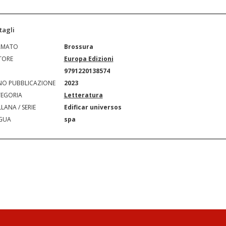
tagli
RMATO
Brossura
TORE
Europa Edizioni
N
9791220138574
O PUBBLICAZIONE
2023
EGORIA
Letteratura
LANA / SERIE
Edificar universos
GUA
spa