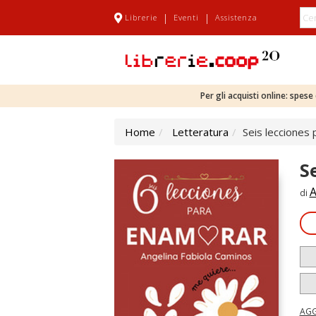
|
|
Librerie
Eventi
Assistenza
Per gli acquisti online: spes
Home
Letteratura
Seis lecciones
S
A
di
AGG