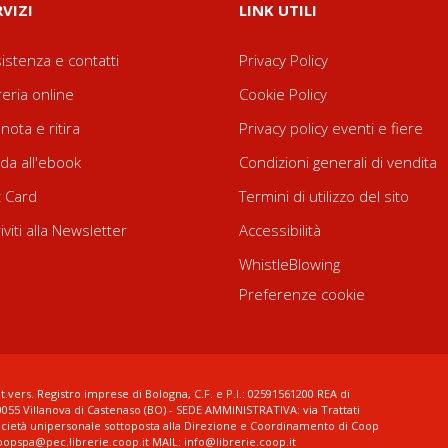
RVIZI
LINK UTILI
istenza e contatti
Privacy Policy
reria online
Cookie Policy
nota e ritira
Privacy policy eventi e fiere
da all'ebook
Condizioni generali di vendita
t Card
Termini di utilizzo del sito
riviti alla Newsletter
Accessibilità
WhistleBlowing
Preferenze cookie
t.vers. Registro imprese di Bologna, C.F. e P.I.: 02591561200 REA di
0055 Villanova di Castenaso (BO) - SEDE AMMINISTRATIVA: via Trattati
ocietà unipersonale sottoposta alla Direzione e Coordinamento di Coop
coopspa@pec.librerie.coop.it MAIL: info@librerie.coop.it