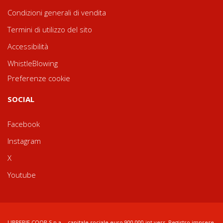
Condizioni generali di vendita
Termini di utilizzo del sito
Accessibilità
WhistleBlowing
Preferenze cookie
SOCIAL
Facebook
Instagram
X
Youtube
LIBRERIE.COOP S.p.a. - capitale sociale euro 900.000 int.vers. Registro imprese