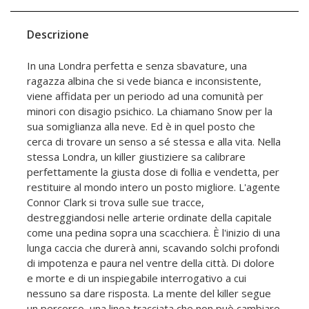
Descrizione
In una Londra perfetta e senza sbavature, una
ragazza albina che si vede bianca e inconsistente,
viene affidata per un periodo ad una comunità per
minori con disagio psichico. La chiamano Snow per la
sua somiglianza alla neve. Ed è in quel posto che
cerca di trovare un senso a sé stessa e alla vita. Nella
stessa Londra, un killer giustiziere sa calibrare
perfettamente la giusta dose di follia e vendetta, per
restituire al mondo intero un posto migliore. L'agente
Connor Clark si trova sulle sue tracce,
destreggiandosi nelle arterie ordinate della capitale
come una pedina sopra una scacchiera. È l'inizio di una
lunga caccia che durerà anni, scavando solchi profondi
di impotenza e paura nel ventre della città. Di dolore
e morte e di un inspiegabile interrogativo a cui
nessuno sa dare risposta. La mente del killer segue
un percorso, una linea tracciata che non può cambiare