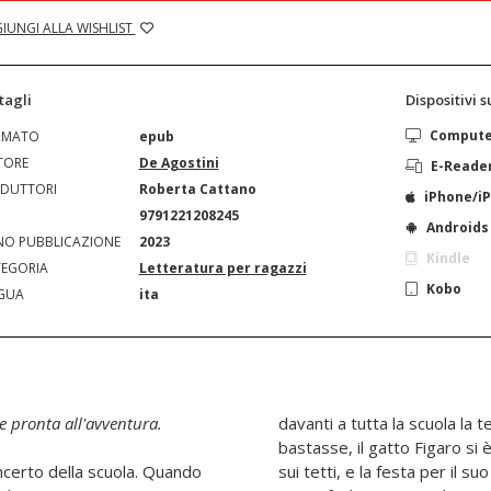
IUNGI ALLA WISHLIST
tagli
Dispositivi 
Comput
RMATO
epub
TORE
De Agostini
E-Reade
DUTTORI
Roberta Cattano
iPhone/i
N
9791221208245
Androids
O PUBBLICAZIONE
2023
Kindle
EGORIA
Letteratura per ragazzi
Kobo
GUA
ita
e pronta all'avventura.
davanti a tutta la scuola la
bastasse, il gatto Figaro si
ncerto della scuola. Quando
no rischia di andare a rotoli.