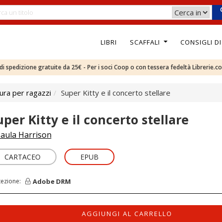
LIBRI
SCAFFALI
CONSIGLI D
e di spedizione gratuite da 25€ - Per i soci Coop o con tessera fedeltà Librerie.c
ura per ragazzi
Super Kitty e il concerto stellare
uper Kitty e il concerto stellare
aula Harrison
CARTACEO
EPUB
Adobe DRM
tezione:
AGGIUNGI AL CARRELLO