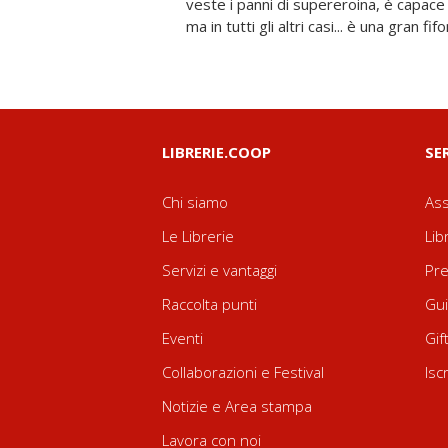
veste i panni di supereroina, è capace
Come farà Kitty a risolvere tanti guai
ma in tutti gli altri casi... è una gran fif
LIBRERIE.COOP
SE
Chi siamo
Ass
Le Librerie
Lib
Servizi e vantaggi
Pre
Raccolta punti
Gui
Eventi
Gif
Collaborazioni e Festival
Isc
Notizie e Area stampa
Lavora con noi