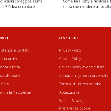
 di azioni coraggiosissime,
 in una volta sola? Non le
ona! E l'idea di cantare
resta che chiedere aiuto alla 
RVIZI
LINK UTILI
istenza e contatti
Privacy Policy
reria online
Cookie Policy
nota e ritira
Privacy policy eventi e fiere
da all'ebook
Condizioni generali di vendita
t Card
Termini di utilizzo del sito
riviti alla Newsletter
Accessibilità
WhistleBlowing
Preferenze cookie