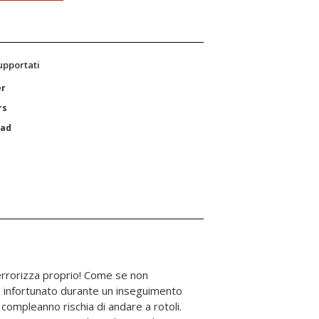
supportati
er
rs
Pad
 terrorizza proprio! Come se non
 è infortunato durante un inseguimento