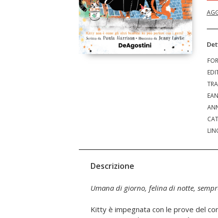
AGG
Det
FO
EDI
TRA
EA
ANN
CAT
LIN
Descrizione
Umana di giorno, felina di notte, sempr
Kitty è impegnata con le prove del co
sui tetti, e la festa per il suo complean