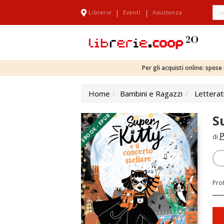
|
|
Librerie
Eventi
Assistenza
Per gli acquisti online: spes
Home
Bambini e Ragazzi
Letterat
EBOOK - EPUB
S
P
di
Pro