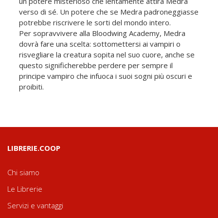
un potere misterioso che lentamente attira Medra
verso di sé. Un potere che se Medra padroneggiasse
potrebbe riscrivere le sorti del mondo intero.
Per sopravvivere alla Bloodwing Academy, Medra
dovrà fare una scelta: sottomettersi ai vampiri o
risvegliare la creatura sopita nel suo cuore, anche se
questo significherebbe perdere per sempre il
principe vampiro che infuoca i suoi sogni più oscuri e
proibiti.
LIBRERIE.COOP
Chi siamo
Le Librerie
Servizi e vantaggi