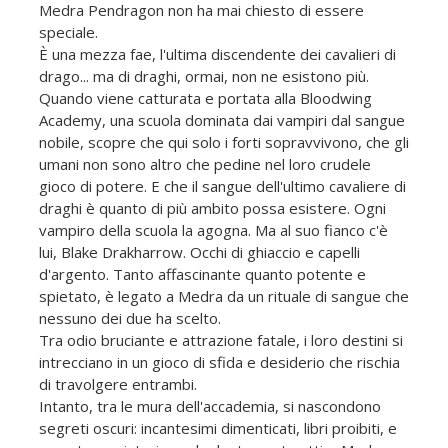
Medra Pendragon non ha mai chiesto di essere
speciale.
È una mezza fae, l'ultima discendente dei cavalieri di
drago... ma di draghi, ormai, non ne esistono più.
Quando viene catturata e portata alla Bloodwing
Academy, una scuola dominata dai vampiri dal sangue
nobile, scopre che qui solo i forti sopravvivono, che gli
umani non sono altro che pedine nel loro crudele
gioco di potere. E che il sangue dell'ultimo cavaliere di
draghi è quanto di più ambito possa esistere. Ogni
vampiro della scuola la agogna. Ma al suo fianco c'è
lui, Blake Drakharrow. Occhi di ghiaccio e capelli
d'argento. Tanto affascinante quanto potente e
spietato, è legato a Medra da un rituale di sangue che
nessuno dei due ha scelto.
Tra odio bruciante e attrazione fatale, i loro destini si
intrecciano in un gioco di sfida e desiderio che rischia
di travolgere entrambi.
Intanto, tra le mura dell'accademia, si nascondono
segreti oscuri: incantesimi dimenticati, libri proibiti, e