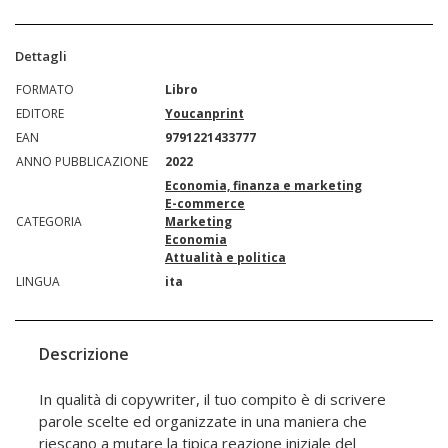
Dettagli
FORMATO
Libro
EDITORE
Youcanprint
EAN
9791221433777
ANNO PUBBLICAZIONE
2022
Economia, finanza e marketing
E-commerce
CATEGORIA
Marketing
Economia
Attualità e politica
LINGUA
ita
Descrizione
In qualità di copywriter, il tuo compito è di scrivere
parole scelte ed organizzate in una maniera che
riescano a mutare la tipica reazione iniziale del