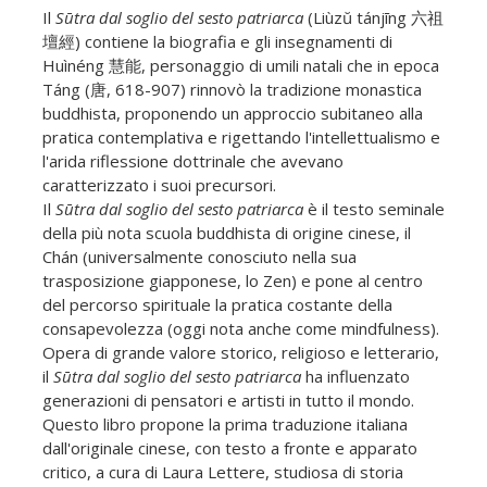
Il
Sūtra dal soglio del sesto patriarca
(Liùzŭ tánjīng 六祖
壇經) contiene la biografia e gli insegnamenti di
Huìnéng 慧能, personaggio di umili natali che in epoca
Táng (唐, 618-907) rinnovò la tradizione monastica
buddhista, proponendo un approccio subitaneo alla
pratica contemplativa e rigettando l'intellettualismo e
l'arida riflessione dottrinale che avevano
caratterizzato i suoi precursori.
Il
Sūtra dal soglio del sesto patriarca
è il testo seminale
della più nota scuola buddhista di origine cinese, il
Chán (universalmente conosciuto nella sua
trasposizione giapponese, lo Zen) e pone al centro
del percorso spirituale la pratica costante della
consapevolezza (oggi nota anche come mindfulness).
Opera di grande valore storico, religioso e letterario,
il
Sūtra dal soglio del sesto patriarca
ha influenzato
generazioni di pensatori e artisti in tutto il mondo.
Questo libro propone la prima traduzione italiana
dall'originale cinese, con testo a fronte e apparato
critico, a cura di Laura Lettere, studiosa di storia