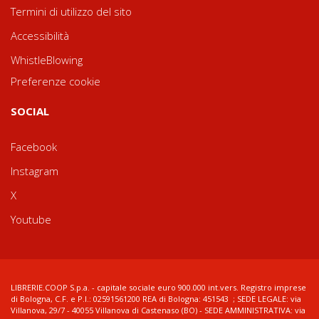
Termini di utilizzo del sito
Accessibilità
WhistleBlowing
Preferenze cookie
SOCIAL
Facebook
Instagram
X
Youtube
LIBRERIE.COOP S.p.a. - capitale sociale euro 900.000 int.vers. Registro imprese
di Bologna, C.F. e P.I.: 02591561200 REA di Bologna: 451543 ; SEDE LEGALE: via
Villanova, 29/7 - 40055 Villanova di Castenaso (BO) - SEDE AMMINISTRATIVA: via