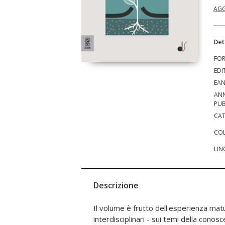
AGG
Det
FO
EDI
EA
AN
PUB
CAT
COL
LIN
Descrizione
Il volume è frutto dell'esperienza matu
approcci per affrontare le sfide indott
interdisciplinari - sui temi della conosce
dalla crisi ambientale. La de-impermeabili