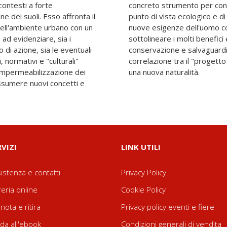
 contesti a forte
di rigenerarsi dal
 dei suoli. Esso affronta il
i 'in modo sostenibile' alle
ell'ambiente urbano con un
neo. I vari saggi vogliono
 ad evidenziare, sia i
ermici, idraulici e di
o di azione, sia le eventuali
suto urbano, rispetto alla
, normativi e "culturali"
zione" e la costruzione di
 impermeabilizzazione dei
una nuova naturalità.
assumere nuovi concetti e
RVIZI
LINK UTILI
istenza e contatti
Privacy Policy
reria online
Cookie Policy
nota e ritira
Privacy policy eventi e fiere
da all'ebook
Condizioni generali di vendita