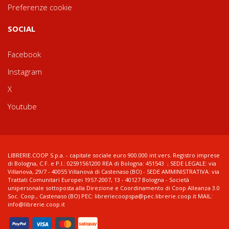
Preferenze cookie
SOCIAL
Facebook
Instagram
X
Youtube
LIBRERIE.COOP S.p.a. - capitale sociale euro 900.000 int.vers. Registro imprese
di Bologna, C.F. e P.I.: 02591561200 REA di Bologna: 451543 ; SEDE LEGALE: via
Villanova, 29/7 - 40055 Villanova di Castenaso (BO) - SEDE AMMINISTRATIVA: via
Trattati Comunitari Europei 1957-2007, 13 - 40127 Bologna - Società
unipersonale sottoposta alla Direzione e Coordinamento di Coop Alleanza 3.0
Soc. Coop., Castenaso (BO) PEC: libreriecoopspa@pec.librerie.coop.it MAIL:
info@librerie.coop.it