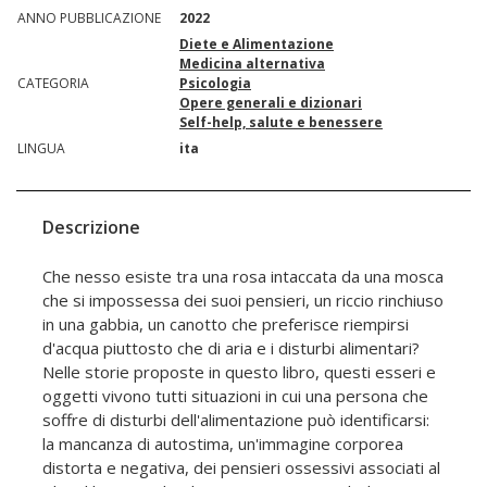
ANNO PUBBLICAZIONE
2022
Diete e Alimentazione
Medicina alternativa
CATEGORIA
Psicologia
Opere generali e dizionari
Self-help, salute e benessere
LINGUA
ita
Descrizione
Che nesso esiste tra una rosa intaccata da una mosca
che si impossessa dei suoi pensieri, un riccio rinchiuso
in una gabbia, un canotto che preferisce riempirsi
d'acqua piuttosto che di aria e i disturbi alimentari?
Nelle storie proposte in questo libro, questi esseri e
oggetti vivono tutti situazioni in cui una persona che
soffre di disturbi dell'alimentazione può identificarsi:
la mancanza di autostima, un'immagine corporea
distorta e negativa, dei pensieri ossessivi associati al