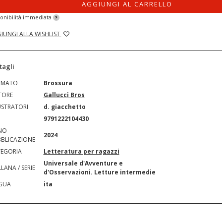
AGGIUNGI AL CARRELLO
onibilità immediata
?
IUNGI ALLA WISHLIST
tagli
RMATO
Brossura
TORE
Gallucci Bros
USTRATORI
d. giacchetto
N
9791222104430
NO
2024
BLICAZIONE
EGORIA
Letteratura per ragazzi
Universale d'Avventure e
LANA / SERIE
d'Osservazioni. Letture intermedie
GUA
ita