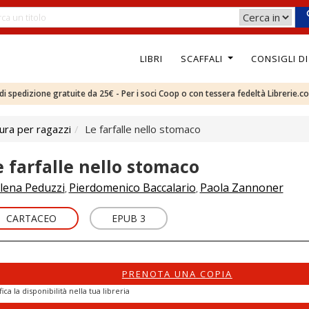
LIBRI
SCAFFALI
CONSIGLI D
e di spedizione gratuite da 25€ - Per i soci Coop o con tessera fedeltà Librerie.c
ura per ragazzi
Le farfalle nello stomaco
e farfalle nello stomaco
lena Peduzzi
Pierdomenico Baccalario
Paola Zannoner
,
,
CARTACEO
EPUB 3
PRENOTA UNA COPIA
fica la disponibilità nella tua libreria