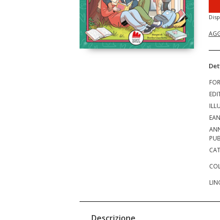
Disp
AGG
Det
FO
EDI
ILL
EA
AN
PUB
CAT
COL
LIN
Descrizione