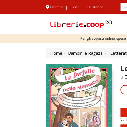
|
|
Librerie
Eventi
Assistenza
Per gli acquisti online: spes
Home
Bambini e Ragazzi
Letterat
L
E
di
Veri