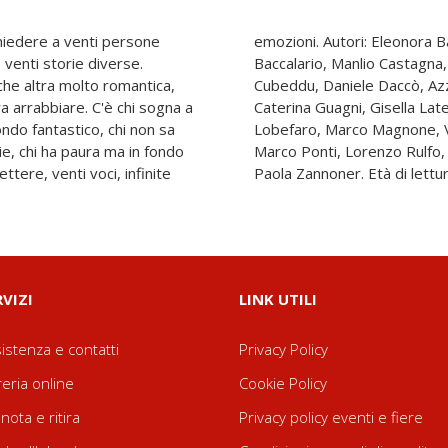
hiedere a venti persone
enzo Galli, Pierdomenico
 venti storie diverse.
tta Corvaglia, Carlotta
che altra molto romantica,
Agostino, Barbara Gozzi,
ra arrabbiare. C'è chi sogna a
edana Lipperini, Mariachiara
ndo fantastico, chi non sa
Pallotti, Elena Peduzzi,
lie, chi ha paura ma in fondo
entina Segré, Lucia Stipari,
tere, venti voci, infinite
Paola Zannoner. Età di lettur
RVIZI
LINK UTILI
istenza e contatti
Privacy Policy
reria online
Cookie Policy
nota e ritira
Privacy policy eventi e fiere