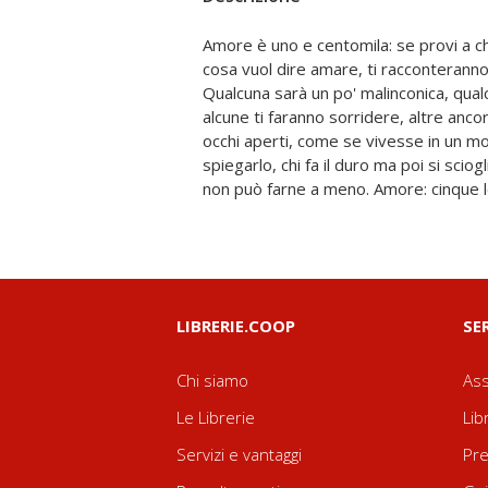
Amore è uno e centomila: se provi a c
emozioni. Autori: Eleonora Babbo & Vinc
cosa vuol dire amare, ti racconteranno
Baccalario, Manlio Castagna, Sonia Elisabe
Qualcuna sarà un po' malinconica, qual
Cubeddu, Daniele Daccò, Azzurra D'
alcune ti faranno sorridere, altre anco
Caterina Guagni, Gisella Laterza, Lor
occhi aperti, come se vivesse in un mo
Lobefaro, Marco Magnone, Vernante 
spiegarlo, chi fa il duro ma poi si sciog
Marco Ponti, Lorenzo Rulfo, Chiara Val
non può farne a meno. Amore: cinque let
LIBRERIE.COOP
SE
Chi siamo
Ass
Le Librerie
Lib
Servizi e vantaggi
Pre